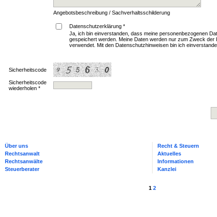
Angebotsbeschreibung / Sachverhaltsschilderung
Datenschutzerklärung *
Ja, ich bin einverstanden, dass meine personenbezogenen Dat
gespeichert werden. Meine Daten werden nur zum Zweck der 
verwendet. Mit den Datenschutzhinweisen bin ich einverstande
Sicherheitscode
Sicherheitscode
wiederholen *
Über uns
Recht & Steuern
Rechtsanwalt
Aktuelles
Rechtsanwälte
Informationen
Steuerberater
Kanzlei
1
2