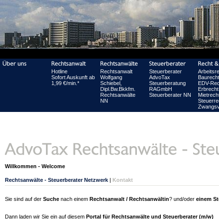
Hotline
Rechtsanwalt
Steuerberater
Arbeitsr
Sofort Auskunft ab
Wolfgang
AdvoTax
Baurech
1,99 €/min.*
Schiebel,
Steuerberatung
EDV-Rec
Dipl.Bw.Bkkfm.
RAGmbH
Erbrecht
Rechtsanwälte
Steuerberater NN
Mietrech
NN
Steuerre
Zwangsv
Willkommen - Welcome
Rechtsanwälte - Steuerberater Netzwerk
|
Kontakt
Sie sind auf der
Suche
nach einem
Rechtsanwalt / Rechtsanwältin
? und/oder
einem St
Dann laden wir Sie ein auf diesem
Portal für Rechtsanwälte und Steuerberater (m/w)