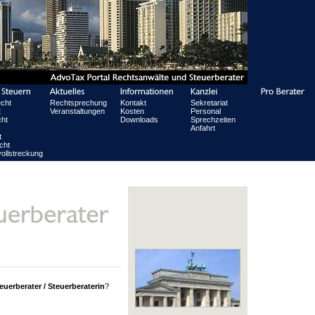
echt
Rechtsprechung
Kontakt
Sekretariat
t
Veranstaltungen
Kosten
Personal
ht
Downloads
Sprechzeiten
Anfahrt
t
cht
ollstreckung
euerberater / Steuerberaterin
?