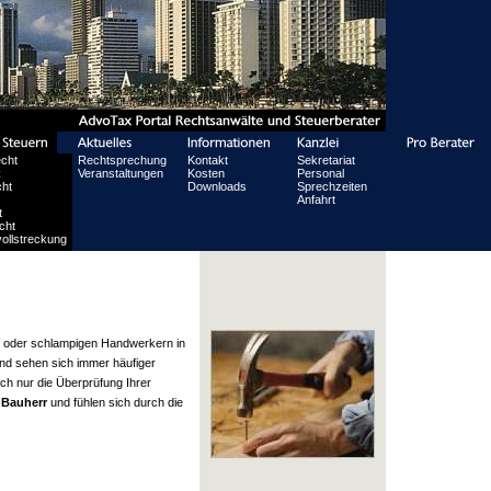
echt
Rechtsprechung
Kontakt
Sekretariat
t
Veranstaltungen
Kosten
Personal
ht
Downloads
Sprechzeiten
Anfahrt
t
cht
ollstreckung
en oder schlampigen Handwerkern in
nd sehen sich immer häufiger
ch nur die Überprüfung Ihrer
d
Bauherr
und fühlen sich durch die