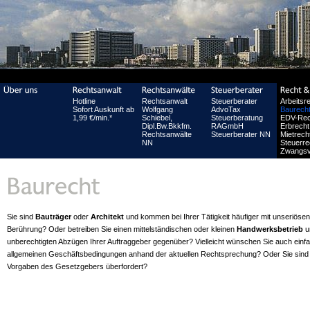
Hotline
Rechtsanwalt
Steuerberater
Arbeitsr
Sofort Auskunft ab
Wolfgang
AdvoTax
Baurech
1,99 €/min.*
Schiebel,
Steuerberatung
EDV-Rec
Dipl.Bw.Bkkfm.
RAGmbH
Erbrecht
Rechtsanwälte
Steuerberater NN
Mietrech
NN
Steuerre
Zwangsv
Sie sind
Bauträger
oder
Architekt
und kommen bei Ihrer Tätigkeit häufiger mit unseriös
Berührung? Oder betreiben Sie einen mittelständischen oder kleinen
Handwerksbetrieb
u
unberechtigten Abzügen Ihrer Auftraggeber gegenüber? Vielleicht wünschen Sie auch einfa
allgemeinen Geschäftsbedingungen anhand der aktuellen Rechtsprechung? Oder Sie sin
Vorgaben des Gesetzgebers überfordert?