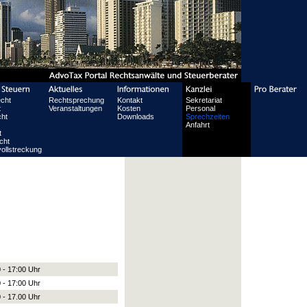
echt
Rechtsprechung
Kontakt
Sekretariat
t
Veranstaltungen
Kosten
Personal
ht
Downloads
Sprechzeiten
Anfahrt
t
cht
ollstreckung
 - 17:00 Uhr
 - 17:00 Uhr
 - 17.00 Uhr