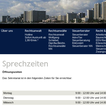
Hotline
Rechtsanwalt
Steuerberater
Arbeitsr
Sofort Auskunft ab
Wolfgang
AdvoTax
Baurech
1,99 €/min.*
Schiebel,
Steuerberatung
EDV-Rec
Dipl.Bw.Bkkfm.
RAGmbH
Erbrecht
Rechtsanwälte
Steuerberater NN
Mietrech
NN
Steuerre
Zwangsv
Öffnungszeiten
Das Sekretariat ist in den folgenden Zeiten für Sie erreichbar:
Montag
9:00 - 12:00 Uhr und 14:00
Dienstag
9:00 - 12:00 Uhr und 14:00
Mittwoch
9:00 - 12:00 Uhr und 14.00