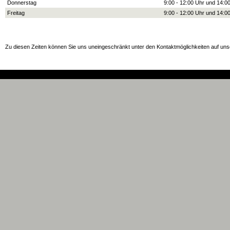
Donnerstag
9:00 - 12:00 Uhr und 14:00
Freitag
9:00 - 12:00 Uhr und 14:00
Zu diesen Zeiten können Sie uns uneingeschränkt unter den Kontaktmöglichkeiten auf unse