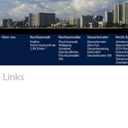
Hotline
Rechtsanwalt
Steuerberater
Arbeitsr
Sofort Auskunft ab
Wolfgang
AdvoTax
Baurech
1,99 €/min.*
Schiebel,
Steuerberatung
EDV-Rec
Dipl.Bw.Bkkfm.
RAGmbH
Erbrecht
Rechtsanwälte
Steuerberater NN
Mietrech
NN
Steuerre
Zwangsv