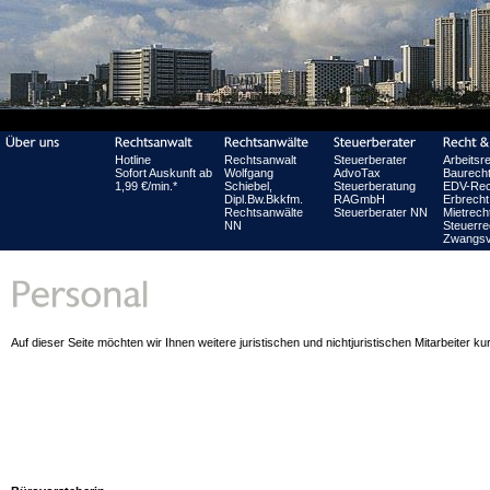
Hotline
Rechtsanwalt
Steuerberater
Arbeitsr
Sofort Auskunft ab
Wolfgang
AdvoTax
Baurech
1,99 €/min.*
Schiebel,
Steuerberatung
EDV-Rec
Dipl.Bw.Bkkfm.
RAGmbH
Erbrecht
Rechtsanwälte
Steuerberater NN
Mietrech
NN
Steuerre
Zwangsv
Auf dieser Seite möchten wir Ihnen weitere juristischen und nichtjuristischen Mitarbeiter kur