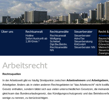
Hotline
Rechtsanwalt
Steuerberater
Arbeitsr
Sofort Auskunft ab
Wolfgang
AdvoTax
Baurech
1,99 €/min.*
Schiebel,
Steuerberatung
EDV-Rec
Dipl.Bw.Bkkfm.
RAGmbH
Erbrecht
Rechtsanwälte
Steuerberater NN
Mietrech
NN
Steuerre
Zwangsv
Rechtsquellen
In der Arbeitswelt gibt es häufig Streitpunkte zwischen
Arbeitnehmern
und
Arbeitgebern
Arbeitgeber. Anders als in vielen anderen Rechtsgebieten ist "das Arbeitsrecht" nicht kodifizi
Gesetz enthalten, sondern bildet sich aus vielen unterschiedlichen Gesetzen, die ineinan
gleichsam das Bundesurlaubsgesetz, das Kündigungsschutzgesetz und das Betriebsverfa
wenige zu nennen, zu berücksichtigen.