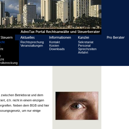
echt
Rechtsprechung
Kontakt
Sekretariat
t
Veranstaltungen
Kosten
Personal
ht
Downloads
Sprechzeiten
Anfahrt
t
cht
ollstreckung
, zwischen Betriebsrat und dem
ert, d.h. nicht in einem einzigen
dergreifen. Neben dem BGB sind hier
ssungsgesetz, um nur einige