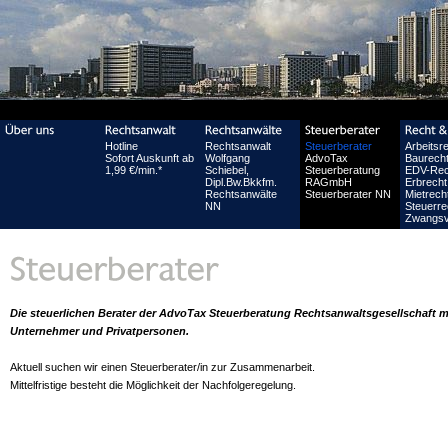
Hotline
Rechtsanwalt
Steuerberater
Arbeitsr
Sofort Auskunft ab
Wolfgang
AdvoTax
Baurech
1,99 €/min.*
Schiebel,
Steuerberatung
EDV-Rec
Dipl.Bw.Bkkfm.
RAGmbH
Erbrecht
Rechtsanwälte
Steuerberater NN
Mietrech
NN
Steuerre
Zwangsv
Die steuerlichen Berater der AdvoTax Steuerberatung Rechtsanwaltsgesellschaft 
Unternehmer und Privatpersonen.
Aktuell suchen wir einen Steuerberater/in zur Zusammenarbeit.
Mittelfristige besteht die Möglichkeit der Nachfolgeregelung.