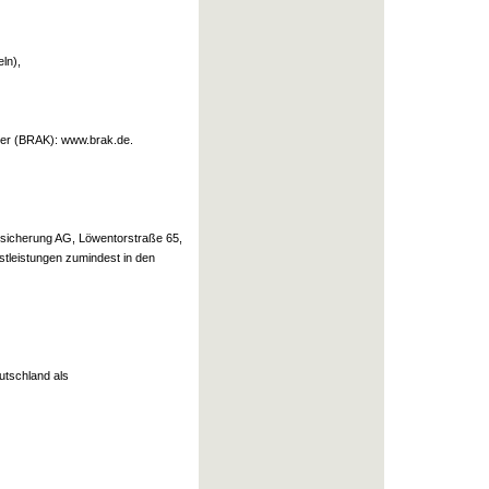
ln),
mer (BRAK): www.brak.de.
ersicherung AG, Löwentorstraße 65,
tleistungen zumindest in den
utschland als