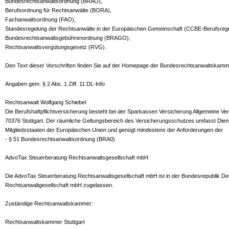
Bundesrechtsanwaltsordnung (BRAO),
Berufsordnung für Rechtsanwälte (BORA),
Fachanwaltsordnung (FAO),
Standesregelung der Rechtsanwälte in der Europäischen Gemeinschaft (CCBE-Berufsrege
Bundesrechtsanwaltsgebührenordnung (BRAGO),
Rechtsanwaltsvergütungsgesetz (RVG).
Den Text dieser Vorschriften finden Sie auf der Homepage der Bundesrechtsanwaltskam
Angaben gem. § 2 Abs. 1 Ziff. 11 DL-Info
Rechtsanwalt Wolfgang Schiebel
Die Berufshaftpflichtversicherung besteht bei der Sparkassen Versicherung Allgemeine V
70376 Stuttgart. Der räumliche Geltungsbereich des Versicherungsschutzes umfasst Diens
Mitgliedsstaaten der Europäischen Union und genügt mindestens der Anforderungen der
- § 51 Bundesrechtsanwaltsordnung (BRA0)
AdvoTax Steuerberatung Rechtsanwaltsgesellschaft mbH
Die AdvoTax Steuerberatung Rechtsanwaltsgesellschaft mbH ist in der Bundesrepublik De
Rechtsanwaltgesellschaft mbH zugelassen.
Zuständige Rechtsanwaltskammer:
Rechtsanwaltskammer Stuttgart