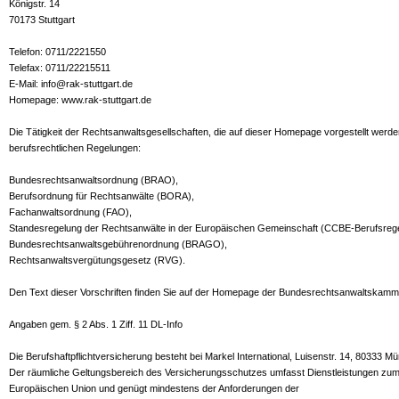
Königstr. 14
70173 Stuttgart
Telefon: 0711/2221550
Telefax: 0711/22215511
E-Mail: info@rak-stuttgart.de
Homepage: www.rak-stuttgart.de
Die Tätigkeit der Rechtsanwaltsgesellschaften, die auf dieser Homepage vorgestellt werden
berufsrechtlichen Regelungen:
Bundesrechtsanwaltsordnung (BRAO),
Berufsordnung für Rechtsanwälte (BORA),
Fachanwaltsordnung (FAO),
Standesregelung der Rechtsanwälte in der Europäischen Gemeinschaft (CCBE-Berufsrege
Bundesrechtsanwaltsgebührenordnung (BRAGO),
Rechtsanwaltsvergütungsgesetz (RVG).
Den Text dieser Vorschriften finden Sie auf der Homepage der Bundesrechtsanwaltskam
Angaben gem. § 2 Abs. 1 Ziff. 11 DL-Info
Die Berufshaftpflichtversicherung besteht bei Markel International, Luisenstr. 14, 80333 M
Der räumliche Geltungsbereich des Versicherungsschutzes umfasst Dienstleistungen zumin
Europäischen Union und genügt mindestens der Anforderungen der