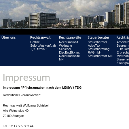
Hotline
Rechtsanwalt
Steuerberater
Arbeitsr
Sofort Auskunft ab
Wolfgang
AdvoTax
Baurech
1,99 €/min.*
Schiebel,
Steuerberatung
EDV-Rec
Dipl.Bw.Bkkfm.
RAGmbH
Erbrecht
Rechtsanwälte
Steuerberater NN
Mietrech
NN
Steuerre
Zwangsv
Impressum / Pflichtangaben nach dem MDStV / TDG
Redaktionell verantwortlich:
Rechtsanwalt Wolfgang Schiebel
Alte Weinsteige 40
70180 Stuttgart
Tel. 0711 / 505 363 44