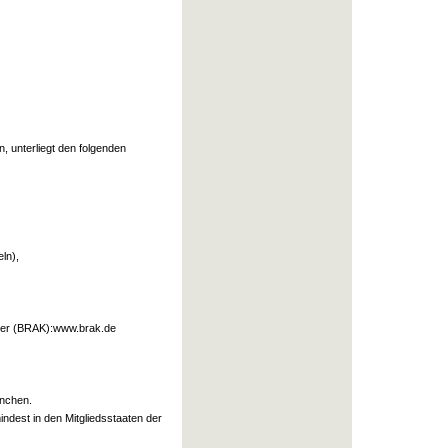
, unterliegt den folgenden
ln),
mer (BRAK):www.brak.de
ünchen.
dest in den Mitgliedsstaaten der