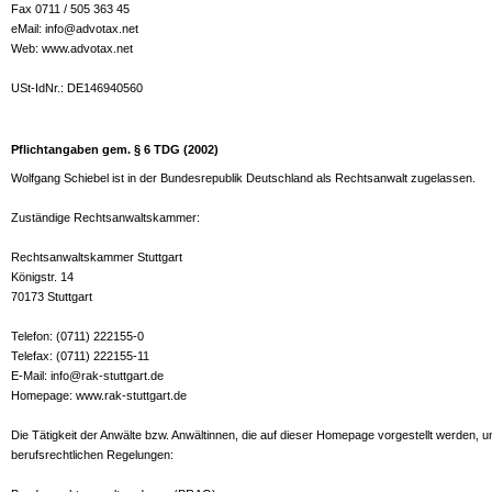
Fax 0711 / 505 363 45
eMail: info@advotax.net
Web: www.advotax.net
USt-IdNr.:
DE146940560
Pflichtangaben gem. § 6 TDG (2002)
Wolfgang Schiebel ist in der Bundesrepublik Deutschland als Rechtsanwalt zugelassen.
Zuständige Rechtsanwaltskammer:
Rechtsanwaltskammer Stuttgart
Königstr. 14
70173 Stuttgart
Telefon: (0711) 222155-0
Telefax: (0711) 222155-11
E-Mail: info@rak-stuttgart.de
Homepage: www.rak-stuttgart.de
Die Tätigkeit der Anwälte bzw. Anwältinnen, die auf dieser Homepage vorgestellt werden, un
berufsrechtlichen Regelungen: