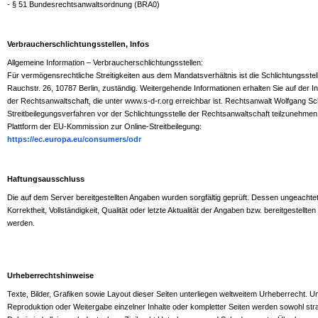
- § 51 Bundesrechtsanwaltsordnung (BRA0)
Verbraucherschlichtungsstellen, Infos
Allgemeine Information – Verbraucherschlichtungsstellen:
Für vermögensrechtliche Streitigkeiten aus dem Mandatsverhältnis ist die Schlichtungsste
Rauchstr. 26, 10787 Berlin, zuständig. Weitergehende Informationen erhalten Sie auf der In
der Rechtsanwaltschaft, die unter www.s-d-r.org erreichbar ist. Rechtsanwalt Wolfgang Schi
Streitbeilegungsverfahren vor der Schlichtungsstelle der Rechtsanwaltschaft teilzunehmen
Plattform der EU-Kommission zur Online-Streitbeilegung:
https://ec.europa.eu/consumers/odr
Haftungsausschluss
Die auf dem Server bereitgestellten Angaben wurden sorgfältig geprüft. Dessen ungeachte
Korrektheit, Vollständigkeit, Qualität oder letzte Aktualität der Angaben bzw. bereitgestell
werden.
Urheberrechtshinweise
Texte, Bilder, Grafiken sowie Layout dieser Seiten unterliegen weltweitem Urheberrecht. 
Reproduktion oder Weitergabe einzelner Inhalte oder kompletter Seiten werden sowohl straf- 