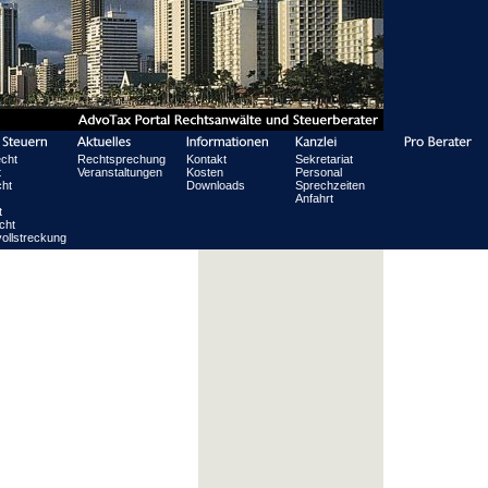
echt
Rechtsprechung
Kontakt
Sekretariat
t
Veranstaltungen
Kosten
Personal
ht
Downloads
Sprechzeiten
Anfahrt
t
cht
ollstreckung