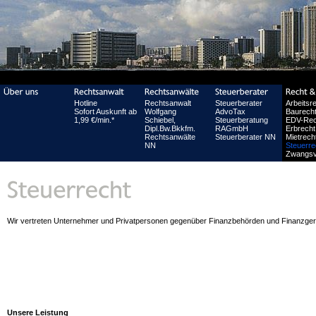
Hotline
Rechtsanwalt
Steuerberater
Arbeitsr
Sofort Auskunft ab
Wolfgang
AdvoTax
Baurech
1,99 €/min.*
Schiebel,
Steuerberatung
EDV-Rec
Dipl.Bw.Bkkfm.
RAGmbH
Erbrecht
Rechtsanwälte
Steuerberater NN
Mietrech
NN
Steuerre
Zwangsv
Wir vertreten Unternehmer und Privatpersonen gegenüber Finanzbehörden und Finanzger
Unsere Leistung