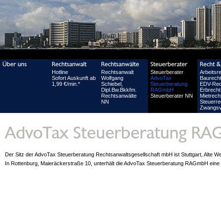
Hotline
Rechtsanwalt
Steuerberater
Arbeitsr
Sofort Auskunft ab
Wolfgang
AdvoTax
Baurech
1,99 €/min.*
Schiebel,
Steuerberatung
EDV-Rec
Dipl.Bw.Bkkfm.
RAGmbH
Erbrecht
Rechtsanwälte
Steuerberater NN
Mietrech
NN
Steuerre
Zwangsv
Der Sitz der AdvoTax Steuerberatung Rechtsanwaltsgesellschaft mbH ist Stuttgart, Alte We
In Rottenburg, Maieräckerstraße 10, unterhält die AdvoTax Steuerberatung RAGmbH eine w