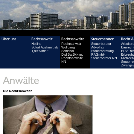
Hotline
Rechtsanwalt
Steuerberater
Arbeitsr
Sofort Auskunft ab
Wolfgang
AdvoTax
Baurech
1,99 €/min.*
Schiebel,
Steuerberatung
EDV-Rec
Dipl.Bw.Bkkfm.
RAGmbH
Erbrecht
Rechtsanwälte
Steuerberater NN
Mietrech
NN
Steuerre
Zwangsv
Die Rechtsanwälte