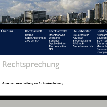
Hotline
Rechtsanwalt
Steuerberater
Arbeitsr
Sofort Auskunft ab
Wolfgang
AdvoTax
Baurech
1,99 €/min.*
Schiebel,
Steuerberatung
EDV-Rec
Dipl.Bw.Bkkfm.
RAGmbH
Erbrecht
Rechtsanwälte
Steuerberater NN
Mietrech
NN
Steuerre
Zwangsv
Grundsatzentscheidung zur Architektenhaftung