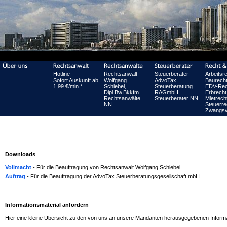
Hotline
Rechtsanwalt
Steuerberater
Arbeitsr
Sofort Auskunft ab
Wolfgang
AdvoTax
Baurech
1,99 €/min.*
Schiebel,
Steuerberatung
EDV-Rec
Dipl.Bw.Bkkfm.
RAGmbH
Erbrecht
Rechtsanwälte
Steuerberater NN
Mietrech
NN
Steuerre
Zwangsv
Downloads
Vollmacht
- Für die Beauftragung von Rechtsanwalt Wolfgang Schiebel
Auftrag
- Für die Beauftragung der AdvoTax Steuerberatungsgesellschaft mbH
Informationsmaterial anfordern
Hier eine kleine Übersicht zu den von uns an unsere Mandanten herausgegebenen Inform