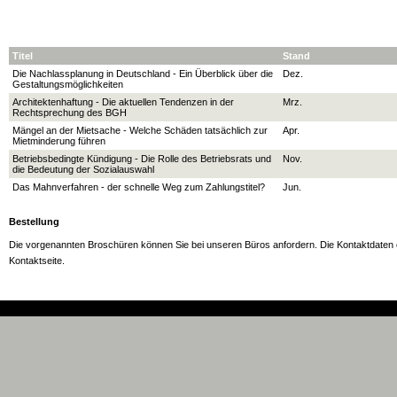
Titel
Stand
Die Nachlassplanung in Deutschland - Ein Überblick über die
Dez.
Gestaltungsmöglichkeiten
Architektenhaftung - Die aktuellen Tendenzen in der
Mrz.
Rechtsprechung des BGH
Mängel an der Mietsache - Welche Schäden tatsächlich zur
Apr.
Mietminderung führen
Betriebsbedingte Kündigung - Die Rolle des Betriebsrats und
Nov.
die Bedeutung der Sozialauswahl
Das Mahnverfahren - der schnelle Weg zum Zahlungstitel?
Jun.
Bestellung
Die vorgenannten Broschüren können Sie bei unseren Büros anfordern. Die Kontaktdaten e
Kontaktseite.